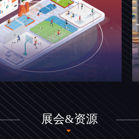
展会&资源
뀓