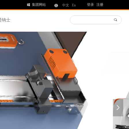
集团网站
登录
注册
낖
中文
En
뀁
贤纳士
끠
넲