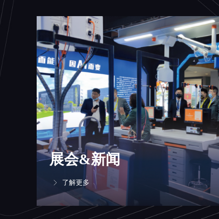
展会&新闻
了解更多
ꁕ